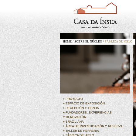
HOME / SOBRE EL NÚCLEO /
FÁBRICA DE HIELO
+ PROYECTO
+ PROYECTO
+ ESPACIO DE EXPOSICIÓN
+ ESPACIO DE EXPOSICIÓN
+ RECEPCIÓN Y TIENDA
+ RECEPCIÓN Y TIENDA
+ FUNDADORES, EXPERIENCIAS
+ FUNDADORES, EXPERIENCIAS
Y RENOVACIÓN
Y RENOVACIÓN
+ BRAZILIANA
+ BRAZILIANA
+ ÁREA DE INVESTIGACIÓN Y RESERVA
+ ÁREA DE INVESTIGACIÓN Y RESERVA
+ TALLER DE HERRERÍA
+ TALLER DE HERRERÍA
+ FÁBRICA DE HIELO
+ FÁBRICA DE HIELO